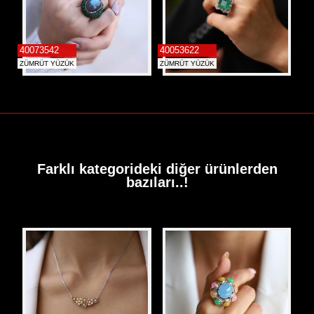
40073542
40053622
ZÜMRÜT YÜZÜK
ZÜMRÜT YÜZÜK
Farklı kategorideki diğer ürünlerden
bazıları..!