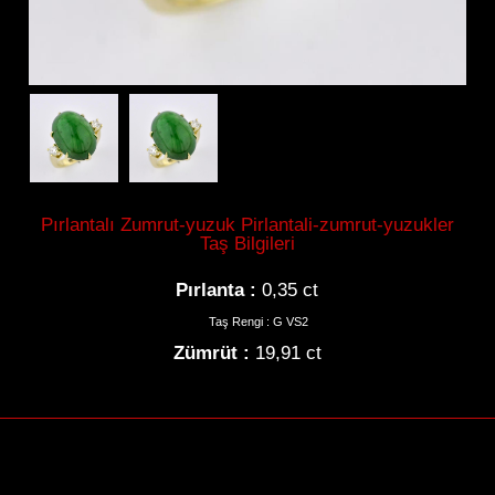
Gerdanlık
Pırlantalı Zumrut-yuzuk Pirlantali-zumrut-yuzukler
Taş Bilgileri
Bilezik
Pırlanta :
0,35 ct
Taş Rengi : G VS2
Zümrüt :
19,91 ct
Tektaş
Hikayemiz