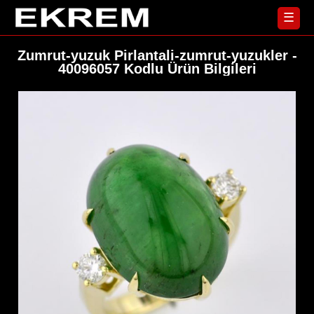
☰
Zumrut-yuzuk Pirlantali-zumrut-yuzukler -
40096057 Kodlu Ürün Bilgileri
Yüzük
Ana
Sayfa
Küpe
Koleksiyonlar
Kolye