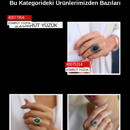
Bu Kategorideki Ürünlerimizden Bazıları
İletişim
40077904
ZÜMRÜT YÜZÜK
Alyans
40075314
ZÜMRÜT YÜZÜK