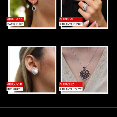
40075477
40094640
SAFİR KÜPE
PIRLANTA YÜZÜK
40068958
40092112
İNCİ KÜPE
PIRLANTA KOLYE