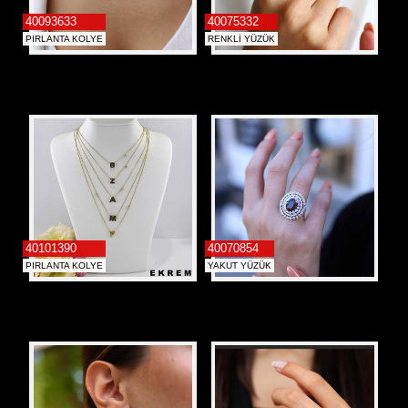
40093633
40075332
PIRLANTA KOLYE
RENKLİ YÜZÜK
40101390
40070854
PIRLANTA KOLYE
YAKUT YÜZÜK