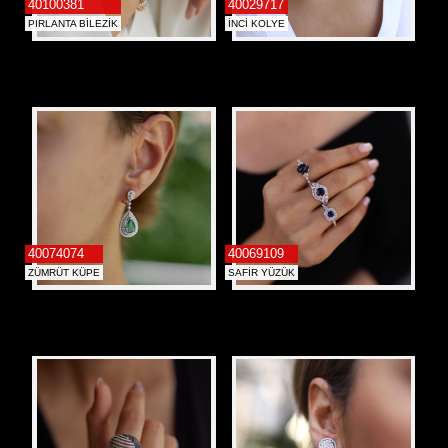
40100381
40029717
PIRLANTA BİLEZİK
İNCİ KOLYE
40074074
40069109
ZÜMRÜT KÜPE
SAFİR YÜZÜK