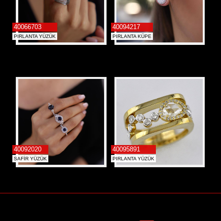
40066703
40094217
PIRLANTA YÜZÜK
PIRLANTA KÜPE
40092020
40095891
SAFİR YÜZÜK
PIRLANTA YÜZÜK