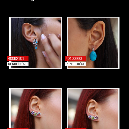
İletişim
Alyans
40092101
40100990
RENKLİ KÜPE
RENKLİ KÜPE