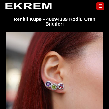
☰
Renkli Küpe - 40094389 Kodlu Ürün
Bilgileri
Yüzük
Ana
Sayfa
Küpe
Koleksiyonlar
Kolye