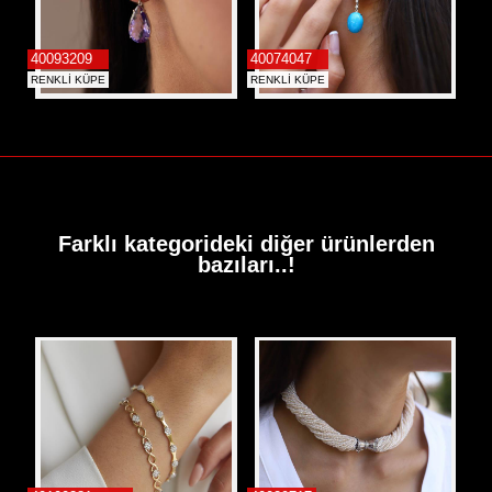
40093209
40074047
RENKLİ KÜPE
RENKLİ KÜPE
Farklı kategorideki diğer ürünlerden
bazıları..!