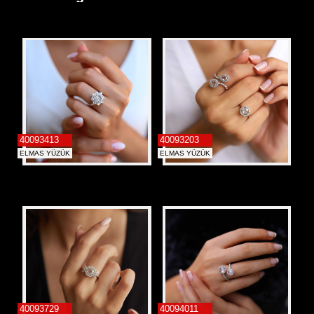
Alyans
40093413
40093203
ELMAS YÜZÜK
ELMAS YÜZÜK
40093729
40094011