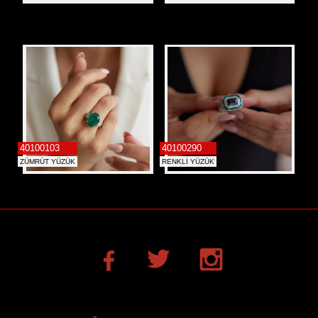
40100103
40100290
ZÜMRÜT YÜZÜK
RENKLİ YÜZÜK