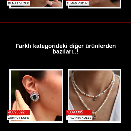
ELMAS YÜZÜK
ELMAS YÜZÜK
Farklı kategorideki diğer ürünlerden
bazıları..!
40095592
40093395
ZÜMRÜT KÜPE
PIRLANTA KOLYE