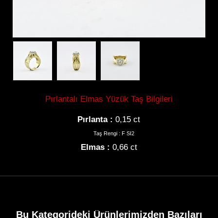
Gerdanlık
Bilezik
Pırlantalı Elmas Yüzük Taş Bilgileri
Pırlanta :
0,15 ct
Taş Rengi : F SI2
Elmas :
0,66 ct
Tektaş
Hikayemiz
İletişim
Bu Kategorideki Ürünlerimizden Bazıları