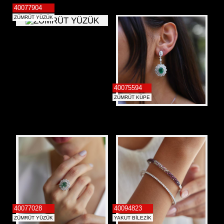
40077904
ZÜMRÜT YÜZÜK
40075594
ZÜMRÜT KÜPE
40077028
40094823
ZÜMRÜT YÜZÜK
YAKUT BİLEZİK