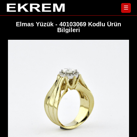
☰
Yüzük
Elmas Yüzük - 40103069 Kodlu Ürün
Bilgileri
Ana
Sayfa
Küpe
Koleksiyonlar
Kolye