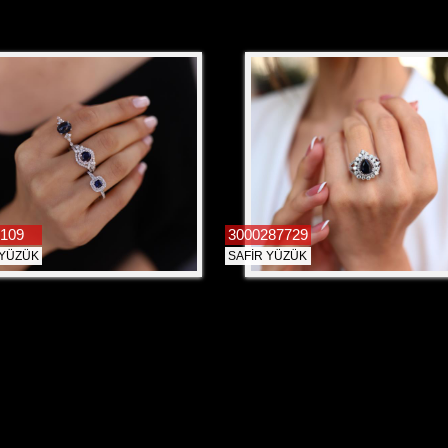
109
3000287729
 YÜZÜK
SAFİR YÜZÜK