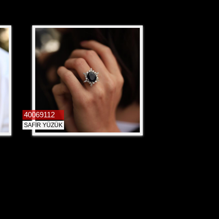
40069112
SAFİR YÜZÜK