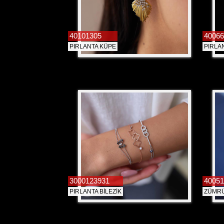
40101305
40066
PIRLANTA KÜPE
PIRLA
3000123931
40051
PIRLANTA BİLEZİK
ZÜMRÜ