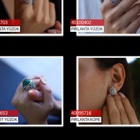
703
40100402
NTA YÜZÜK
PIRLANTA YÜZÜK
653
40095716
T YÜZÜK
PIRLANTA KÜPE