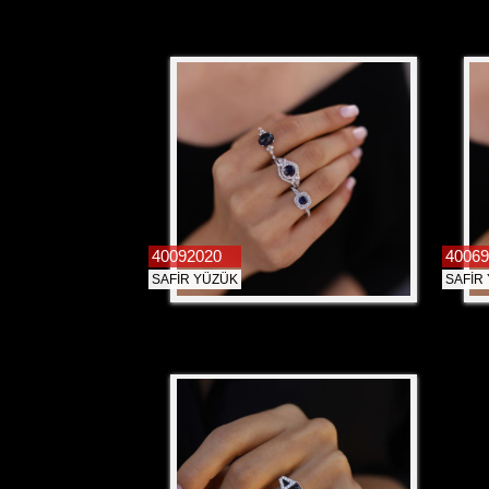
40092020
40069
SAFİR YÜZÜK
SAFİR