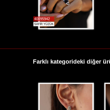
40095942
SAFİR YÜZÜK
Farklı kategorideki diğer ür