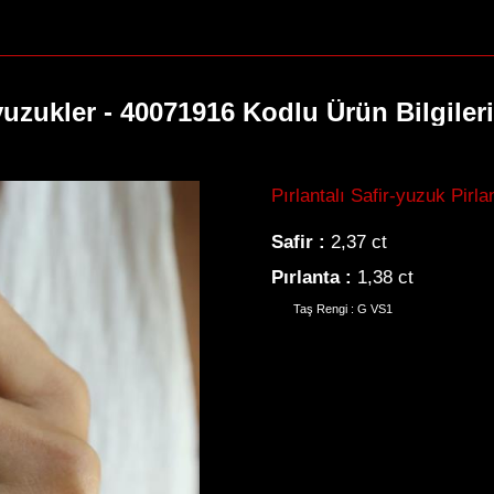
-yuzukler - 40071916 Kodlu Ürün Bilgiler
Pırlantalı Safir-yuzuk Pirlan
Safir :
2,37 ct
Pırlanta :
1,38 ct
Taş Rengi : G VS1