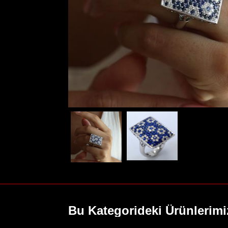
Gerdanlık
Bilezik
Tektaş
Hikayemiz
İletişim
Bu Kategorideki Ürünlerimi
Alyans