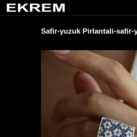
Yüzük
Ana
Safir-yuzuk Pirlantali-safir
Sayfa
Küpe
Koleksiyonlar
Kolye