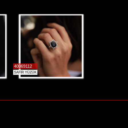
40069112
SAFİR YÜZÜK