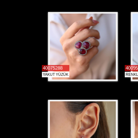
40075288
40095
YAKUT YÜZÜK
RENKL