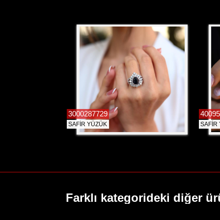
3000287729
40095
SAFİR YÜZÜK
SAFİR
Farklı kategorideki diğer ür