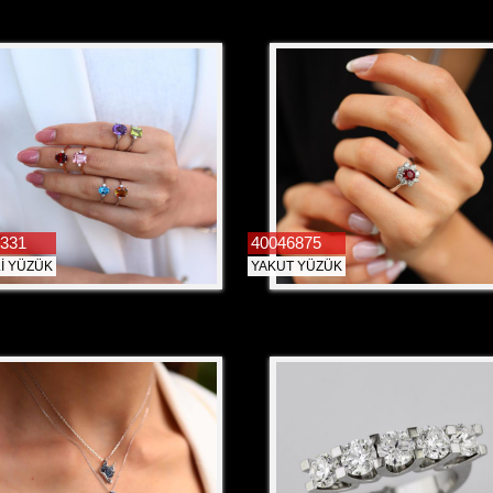
331
40046875
İ YÜZÜK
YAKUT YÜZÜK