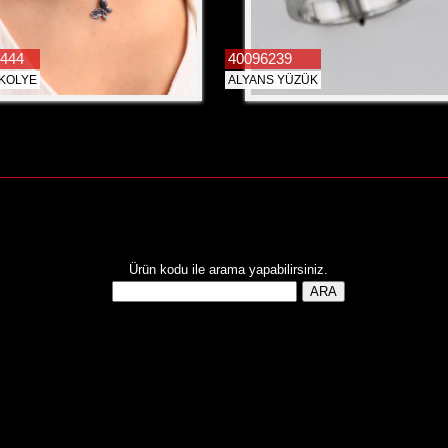
444
40096239
 KOLYE
ALYANS YÜZÜK
Ürün kodu ile arama yapabilirsiniz.