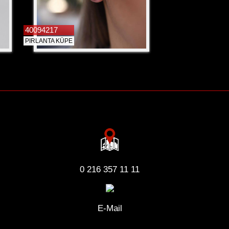
40094217
PIRLANTA KÜPE
0 216 357 11 11
E-Mail