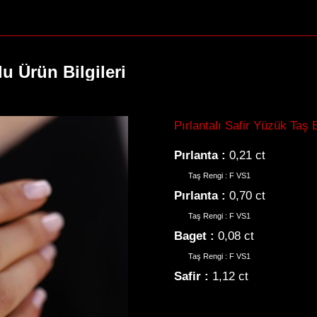
u Ürün Bilgileri
Pırlantalı Safir Yüzük Taş Bi
Pırlanta :
0,21 ct
Taş Rengi : F VS1
Pırlanta :
0,70 ct
Taş Rengi : F VS1
Baget :
0,08 ct
Taş Rengi : F VS1
Safir :
1,12 ct