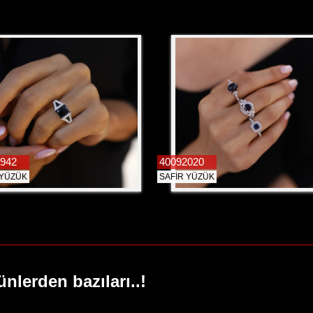
942
40092020
 YÜZÜK
SAFİR YÜZÜK
ünlerden bazıları..!