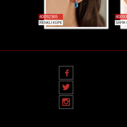
40092365
40093
RENKLİ KÜPE
SAFİR