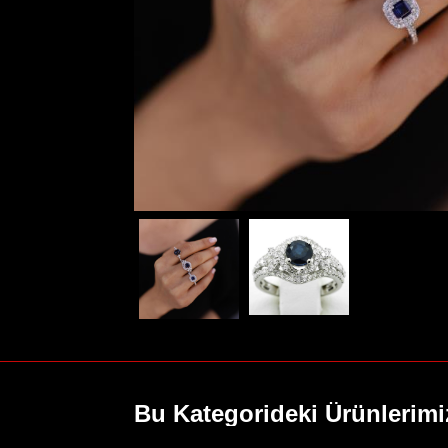
Gerdanlık
Bilezik
Tektaş
Hikayemiz
İletişim
Alyans
Bu Kategorideki Ürünlerimi