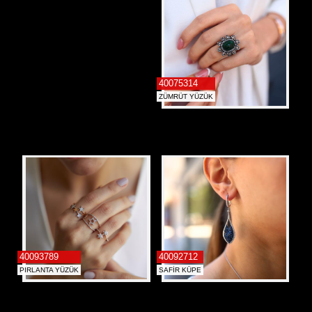
40075314
ZÜMRÜT YÜZÜK
40093789
40092712
PIRLANTA YÜZÜK
SAFİR KÜPE