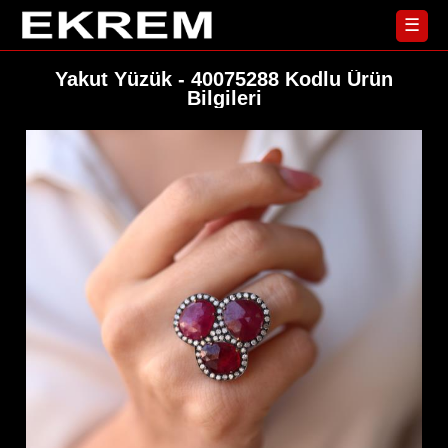
☰
Yakut Yüzük - 40075288 Kodlu Ürün
Bilgileri
Yüzük
Ana
Sayfa
Küpe
Koleksiyonlar
Kolye