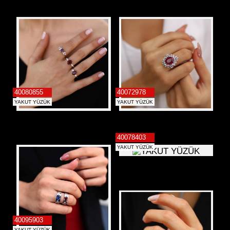
İletişim
Alyans
40080855
40072978
YAKUT YÜZÜK
YAKUT YÜZÜK
40078403
YAKUT YÜZÜK
40095903
YAKUT YÜZÜK