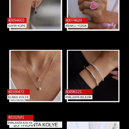
40094663
40074620
SAFİR KÜPE
RENKLİ YÜZÜK
40100472
40096121
ELMAS KOLYE
PIRLANTA BİLEZİK
40102681
PIRLANTA KOLYE