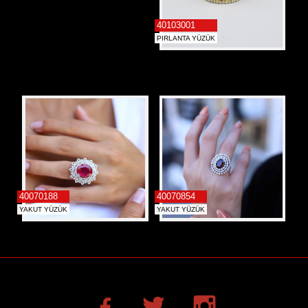
40103001
PIRLANTA YÜZÜK
40070188
40070854
YAKUT YÜZÜK
YAKUT YÜZÜK