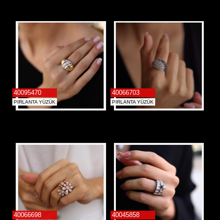
İletişim
Alyans
40095470
40066703
PIRLANTA YÜZÜK
PIRLANTA YÜZÜK
40066698
40045858