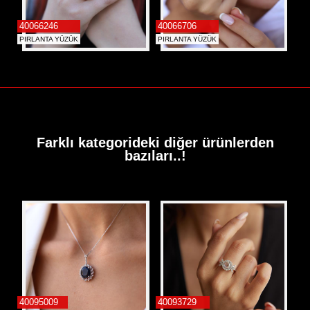
40066246
40066706
PIRLANTA YÜZÜK
PIRLANTA YÜZÜK
Farklı kategorideki diğer ürünlerden
bazıları..!
40095009
40093729