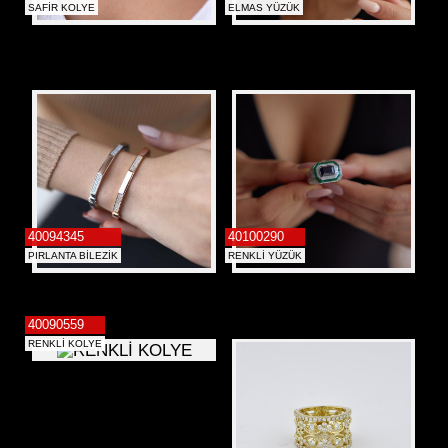
SAFİR KOLYE
ELMAS YÜZÜK
40094345
40100290
PIRLANTA BİLEZİK
RENKLİ YÜZÜK
40090559
RENKLİ KOLYE