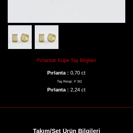
Kolye
Gerdanlık
Pırlantalı Küpe Taş Bilgileri
Pırlanta :
0,70 ct
Bilezik
Taş Rengi : F SI2
Pırlanta :
2,24 ct
Tektaş
Hikayemiz
Takım/Set Ürün Bilgileri