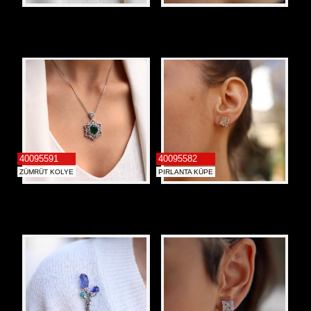
40095591
40095582
ZÜMRÜT KOLYE
PIRLANTA KÜPE