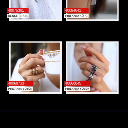
40075301
40094643
RENKLİ BROŞ
PIRLANTA KÜPE
40068733
40068845
PIRLANTA YÜZÜK
PIRLANTA YÜZÜK