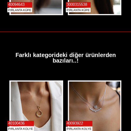
40094643
3000315538
PIRLANTA KÜPE
PIRLANTA KÜPE
Farklı kategorideki diğer ürünlerden
bazıları..!
40100436
40093922
PIRLANTA KOLYE
PIRLANTA KOLYE