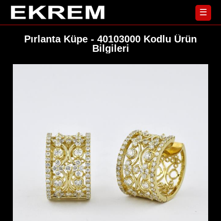
☰
Pırlanta Küpe - 40103000 Kodlu Ürün
Bilgileri
Yüzük
Ana
Sayfa
Küpe
Koleksiyonlar